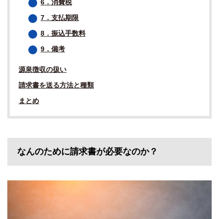
6．消費税
7．支払期限
8．振込手数料
9．備考
源泉徴収の扱い
請求書を送る方法と種類
まとめ
なんのために請求書が必要なのか？